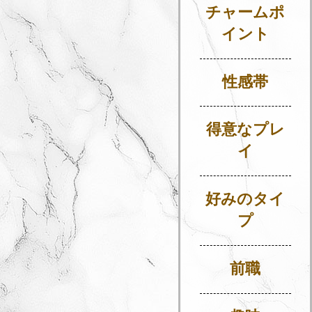
チャームポ
イント
性感帯
得意なプレ
イ
好みのタイ
プ
前職