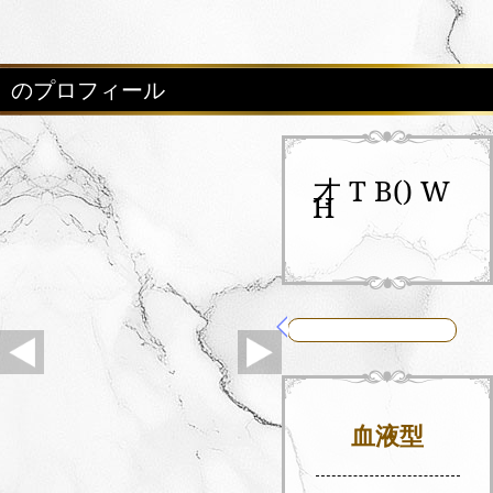
のプロフィール
才 T B() W
H
血液型