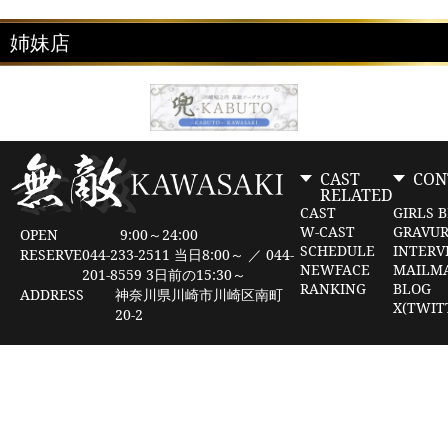
姉妹店
CAST
CON
RELATED
CAST
GIRLS 
W-CAST
GRAVU
OPEN
9:00～24:00
SCHEDULE
INTERV
RESERVE
044-233-2511 当日8:00～ ／ 044-
NEWFACE
MAILM
201-8559 3日前の15:30～
RANKING
BLOG
ADDRESS
神奈川県川崎市川崎区南町
X(TWIT
20-2