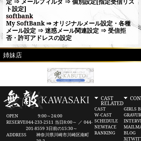
定 ⇒ メールフィルタ ⇒ 個別設定[指定受信リス
ト設定]
softbank
My SoftBank ⇒ オリジナルメール設定・各種
メール設定 ⇒ 迷惑メール関連設定 ⇒ 受信拒
否・許可アドレスの設定
姉妹店
CAST
CON
RELATED
CAST
GIRLS 
W-CAST
GRAVU
OPEN
9:00～24:00
SCHEDULE
INTERV
RESERVE
044-233-2511 当日8:00～ ／ 044-
NEWFACE
MAILM
201-8559 3日前の15:30～
RANKING
BLOG
ADDRESS
神奈川県川崎市川崎区南町
X(TWIT
20-2