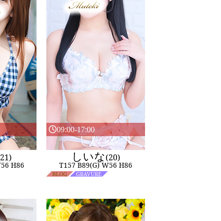
09:00-17:00
しいな
(21)
(20)
W56 H86
T157 B89(G) W56 H86
BLOG
GRAVURE