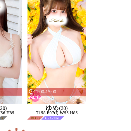
11:00-15:00
ゆめ
(20)
(20)
W56 H85
T158 B97(I) W55 H85
X
BLOG
GRAVURE