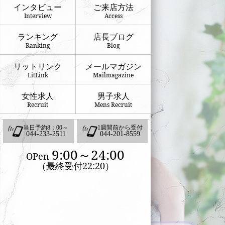
インタビュー
ご来店方法
Interview
Access
ランキング
店長ブログ
Ranking
Blog
リットリンク
メールマガジン
LitLink
Mailmagazine
女性求人
男子求人
Recruit
Mens Recruit
当日予約8：00～
1週間前から受付
044-233-2511
044-201-8559
9:00～24:00
OPen
（最終受付22:20）