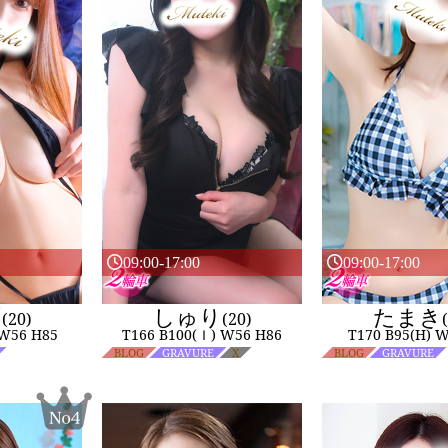
09:00-17:00
09:00-17:00
ず
しゅり
たまき
(20)
(20)
 W56 H85
T166 B100(Ｉ) W56 H86
T170 B95(H) 
BLOG
GRAVURE
X
BLOG
GRAVURE