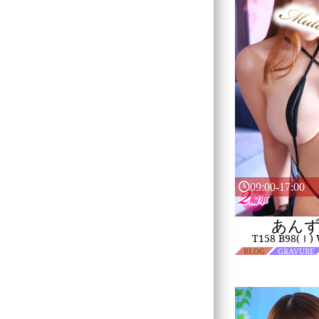
09:00-17:00
あん
T158 B98(Ｉ)
BLOG
GRAVURE