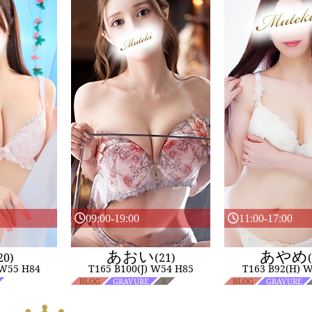
09:00-19:00
11:00-17:00
あおい
あやめ
20)
(21)
 W55 H84
T165 B100(J) W54 H85
T163 B92(H) 
BLOG
GRAVURE
X
BLOG
GRAVURE