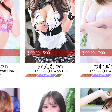
09:00-15:00
09:00-17:00
な
かんな
つむぎ
(21)
(20)
 W56 H86
T152 B88(F) W55 H84
T163 B88(F) 
BLOG
GRAVURE
X
BLOG
GRAVURE