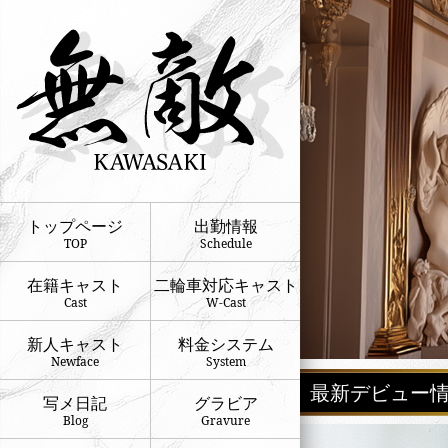
トップページ
出勤情報
TOP
Schedule
在籍キャスト
二輪車対応キャスト
Cast
W-Cast
新人キャスト
料金システム
Newface
System
最新デビュー情
写メ日記
グラビア
Blog
Gravure