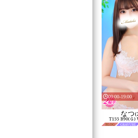
09:00-19:00
なつ
(
T155 B90(Ｇ)
BLOG
GRAVURE