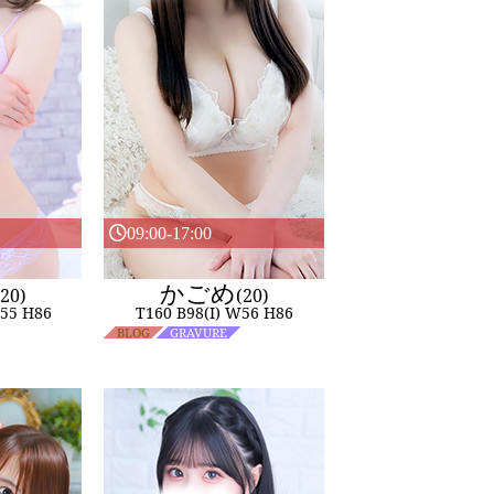
09:00-17:00
かごめ
(20)
(20)
W55 H86
T160 B98(I) W56 H86
BLOG
GRAVURE