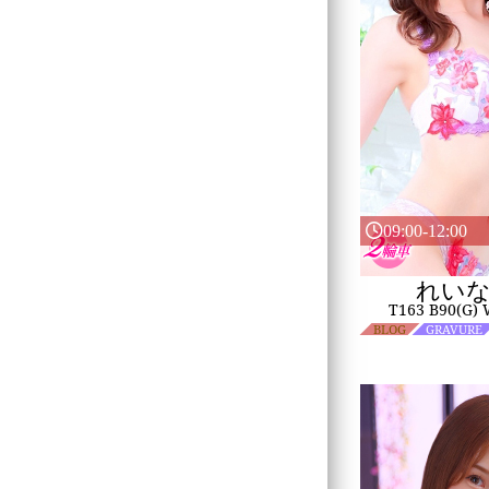
09:00-12:00
れい
T163 B90(G)
BLOG
GRAVURE