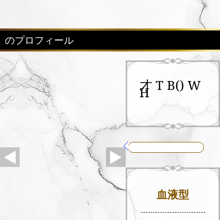
のプロフィール
才 T B() W
H
血液型