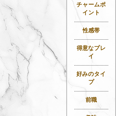
チャームポ
イント
性感帯
得意なプレ
イ
好みのタイ
プ
前職