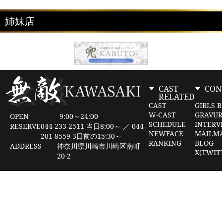
姉妹店
CAST
CON
RELATED
CAST
GIRLS 
W-CAST
GRAVU
OPEN
9:00～24:00
SCHEDULE
INTERV
RESERVE
044-233-2511 当日8:00～ ／ 044-
NEWFACE
MAILM
201-8559 3日前の15:30～
RANKING
BLOG
ADDRESS
神奈川県川崎市川崎区南町
X(TWIT
20-2