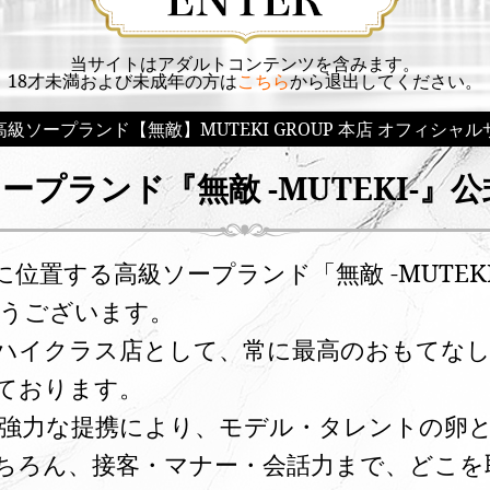
当サイトはアダルトコンテンツを含みます。
18才未満および未成年の方は
こちら
から退出してください。
級ソープランド【無敵】MUTEKI GROUP 本店 オフィシャ
ープランド『無敵 -MUTEKI-』
2に位置する高級ソープランド「無敵 -MUTE
うございます。
ハイクラス店として、常に最高のおもてな
ております。
強力な提携により、モデル・タレントの卵
ちろん、接客・マナー・会話力まで、どこを