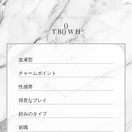
()
T B() W H
血液型
チャームポイント
性感帯
得意なプレイ
好みのタイプ
前職